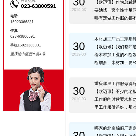
30
咨询热线
【欧迈讯】作为总裁
023-63800591
2019-03
要她找一套个性十足
电话
哪有定做工作服的都
15023366881
传真
023-63800591
木材加工厂员工穿那
30
手机15023366881
【欧迈讯】我们都知
重庆渝中区新华路4号
2019-03
着木材加工业的不断
断增多。木材加工要
重庆哪里工作服做得
30
【欧迈讯】不少的老
2019-03
工作服的时候要求相
里工作服做得好，那
哪家的北京棉服厂家
30