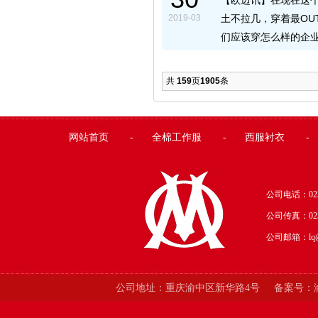
【欧迈讯】在现在这
2019-03
土不拉几，穿着最OU
们应该穿怎么样的企
共
159
页
1905
条
网站首页
-
全棉工作服
-
西服衬衣
-
公司电话：023-
公司传真：
02
公司邮箱：lq@o
公司地址：
重庆渝中区新华路4号
备案号：渝I