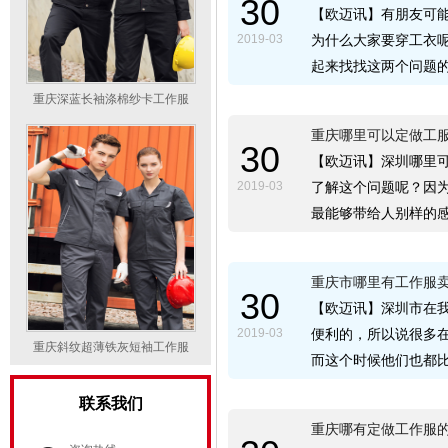
30
【欧迈讯】有朋友可
2019-03
为什么大家要穿工衣
起来找找这两个问题
重庆深蓝长袖涤棉纱卡工作服
重庆哪里可以定做工
30
【欧迈讯】深圳哪里
2019-03
了解这个问题呢？因
最能够带给人别样的
重庆市哪里有工作服
30
【欧迈讯】深圳市在
2019-03
便利的，所以说很多
重庆斜纹超薄铁灰短袖工作服
而这个时候他们也都
联系我们
重庆哪有定做工作服