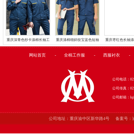
重庆深青色纱卡涤棉长袖工
重庆涤棉细斜纹宝蓝色短袖
重庆枣红色长袖涤
作服
工作服
作服
网站首页
-
全棉工作服
-
西服衬衣
-
公司电话：023-
公司传真：
02
公司邮箱：lq@o
公司地址：
重庆渝中区新华路4号
备案号：渝I