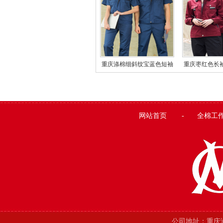
重庆涤棉细斜纹宝蓝色短袖
重庆枣红色长
工作服
作
网站首页
-
全棉工
公司地址：
重庆