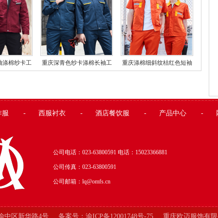
袖涤棉纱卡工
重庆深青色纱卡涤棉长袖工
重庆涤棉细斜纹桔红色短袖
服
作服
反光条工作服
作服
-
西服衬衣
-
酒店餐饮服
-
产品中心
-
公司电话：023-63800591 电话：
15023366881
公司传真：
023-63800591
公司邮箱：lq@omfs.cn
渝中区新华路4号
备案号：渝ICP备12001748号-75
重庆欧迈服饰有限