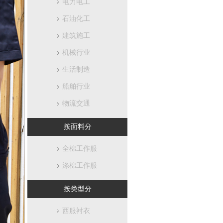
电力电工
石油化工
建筑施工
机械行业
生活制造
船舶行业
物流交通
按面料分
全棉工作服
涤棉工作服
按类型分
西服衬衣