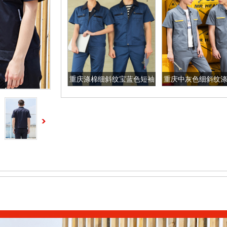
重庆涤棉细斜纹宝蓝色短袖
重庆中灰色细斜纹
工作服
工作服