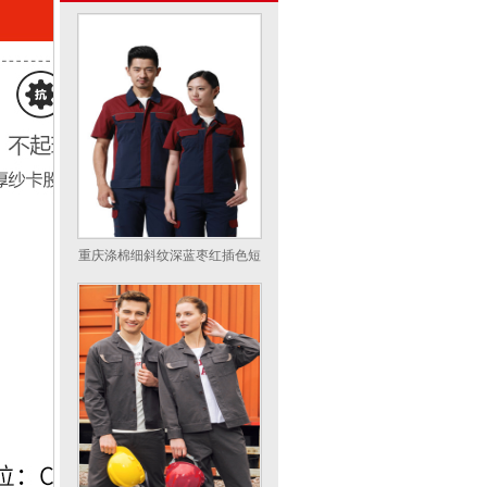
重庆涤棉细斜纹深蓝枣红插色短
袖反光条工作服