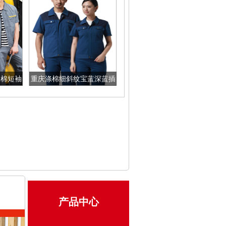
涤棉短袖
重庆涤棉细斜纹宝蓝深蓝插
色短袖工作服
产品中心