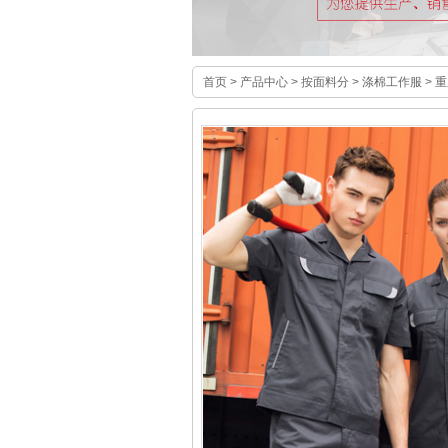
首页
>
产品中心
>
按面料分
>
涤棉工作服
> 