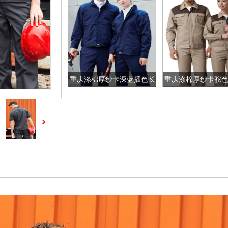
重庆涤棉厚纱卡深蓝插色长
重庆涤棉厚纱卡驼
袖工作服
袖工作服