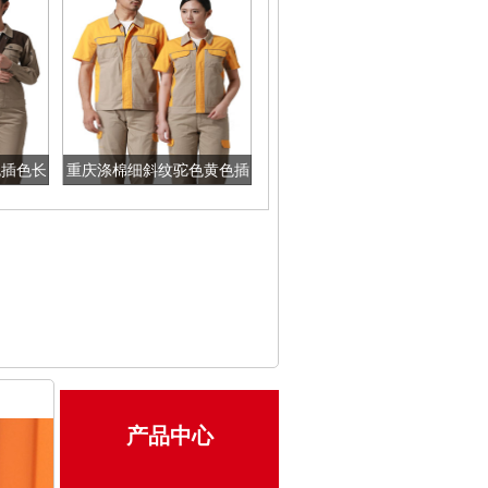
色插色长
重庆涤棉细斜纹驼色黄色插
色短袖反光条工作服
产品中心