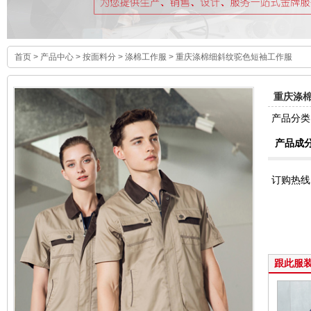
首页
>
产品中心
>
按面料分
>
涤棉工作服
> 重庆涤棉细斜纹驼色短袖工作服
重庆涤
产品分
产品成
订购热线
跟此服